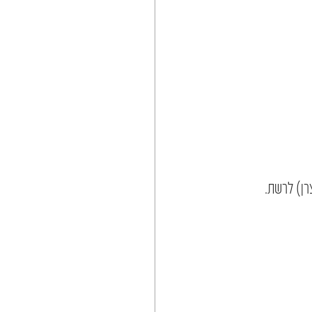
רן) לרשת.