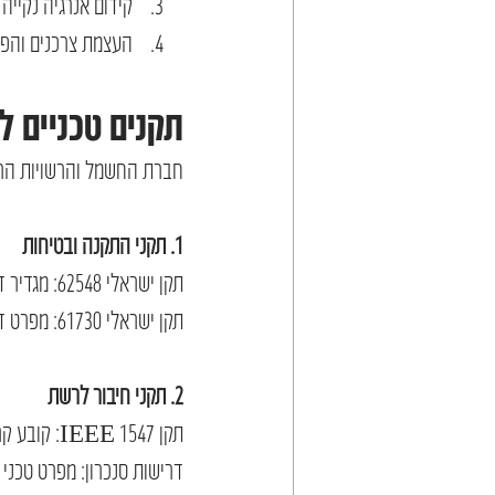
קידום אנרגיה נקיי
העצמת צרכנים והפי
תקנים טכניים ל
חברת החשמל והרשויות הרלו
1. תקני התקנה ובטיחות
תקן ישראלי 62548: מגדיר דרישות תכנון ובטיחות למערכות פוטו-וולטאיות.
תקן ישראלי 61730: מפרט דרישות בטיחות למודולים פוטו-וולטאיים.
2. תקני חיבור לרשת
תקן IEEE 1547: קובע קריטריונים לחיבור מערכות ייצור מבוזרות לרשת החשמל.
דרישות סנכרון: מפרט טכני