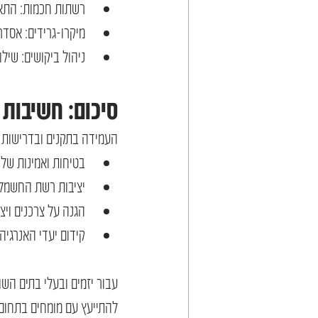
רשתות חכמות: התאמת
מיקרו-גרידים: אסד
ניהול ביקושים: שילו
סיכום: חשיבות
העמידה בתקנים ובדרישות 
בטיחות ואמינות של 
יציבות רשת החשמל
הגנה על צרכנים ויצ
קידום יעדי האנרגי
עבור יזמים ובעלי בתים הש
להתייעץ עם מומחים בתחום